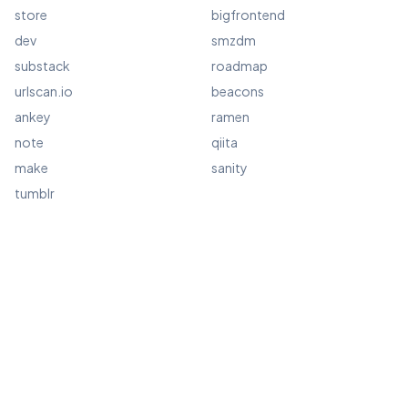
store
bigfrontend
dev
smzdm
substack
roadmap
urlscan.io
beacons
ankey
ramen
note
qiita
make
sanity
tumblr