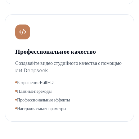
Профессиональное качество
Создавайте видео студийного качества с помощью
ИИ Deepseek
Разрешение Full HD
Плавные переходы
Профессиональные эффекты
Настраиваемые параметры