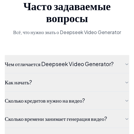
Часто задаваемые
вопросы
Всё, что нужно знать о Deepseek Video Generator
Чем отличается Deepseek Video Generator?
Как начать?
Сколько кредитов нужно на видео?
Сколько времени занимает генерация видео?